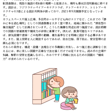
新図書館は、現在の施設の約6倍の規模へと拡張され、場所も垂水区役所跡地に移りま
す。設計は、フジワラテッペイアーキテクツラボ、タトアーキテクツ、トミトアーキ
テクチャの3者による設計共同体が担っており、202５年9月開館予定となっていま
す。
カフェスペースや屋上広場、多目的ホールや子ども向けエリアなど、これまでの「静
かに本を読む場所」としての図書館像を大きく塗り替え、地域に開かれた“滞在型の
複合施設”として計画されています。こうした複雑な用途を持つ施設では、設計段階
での図面の情報密度や構成力が非常に重要です。例えば、飲食可能なエリアがあれ
ば、排気設備や清掃・ごみ処理の動線、衛生基準などを明確に設計する必要がありま
す。また、屋上空間を人に開放するのであれば、防水仕様、落下防止、安全管理の計
画も必須になります。
それらの条件を、構造・設備・法規などの多職種と共有し、かつ施工者に誤解なく伝
えるには、単に美しい図面や正確な寸法を描くだけでは足りません。読み手の立場や
知識、解釈の背景を意識しながら、わかりやすく的確に伝えるための図面の“構成
力”が求められているのです。