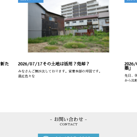
の新た
2026/07/17
その土地は活用？売却？
2026/
築」
みなさんご無沙汰しております。営業本部の坪田です。
先日、
最近色々な
から比
- お問い合わせ -
CONTACT