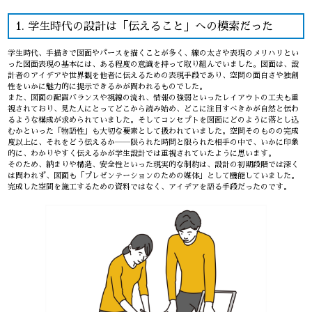
1. 学生時代の設計は「伝えること」への模索だった
学生時代、手描きで図面やパースを描くことが多く、線の太さや表現のメリハリとい
った図面表現の基本には、ある程度の意識を持って取り組んでいました。図面は、設
計者のアイデアや世界観を他者に伝えるための表現手段であり、空間の面白さや独創
性をいかに魅力的に提示できるかが問われるものでした。
また、図面の配置バランスや視線の流れ、情報の強弱といったレイアウトの工夫も重
視されており、見た人にとってどこから読み始め、どこに注目すべきかが自然と伝わ
るような構成が求められていました。そしてコンセプトを図面にどのように落とし込
むかといった「物語性」も大切な要素として扱われていました。空間そのものの完成
度以上に、それをどう伝えるか――限られた時間と限られた相手の中で、いかに印象
的に、わかりやすく伝えるかが学生設計では重視されていたように思います。
そのため、納まりや構造、安全性といった現実的な制約は、設計の初期段階では深く
は問われず、図面も「プレゼンテーションのための媒体」として機能していました。
完成した空間を施工するための資料ではなく、アイデアを語る手段だったのです。