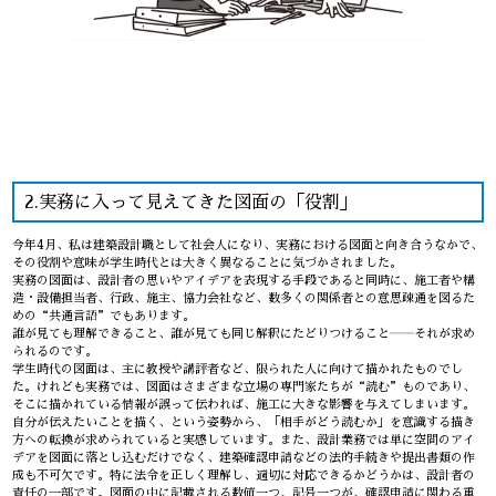
2.実務に入って見えてきた図面の「役割」
今年4月、私は建築設計職として社会人になり、実務における図面と向き合うなかで、
その役割や意味が学生時代とは大きく異なることに気づかされました。
実務の図面は、設計者の思いやアイデアを表現する手段であると同時に、施工者や構
造・設備担当者、行政、施主、協力会社など、数多くの関係者との意思疎通を図るた
めの“共通言語”でもあります。
誰が見ても理解できること、誰が見ても同じ解釈にたどりつけること――それが求め
られるのです。
学生時代の図面は、主に教授や講評者など、限られた人に向けて描かれたものでし
た。けれども実務では、図面はさまざまな立場の専門家たちが“読む”ものであり、
そこに描かれている情報が誤って伝われば、施工に大きな影響を与えてしまいます。
自分が伝えたいことを描く、という姿勢から、「相手がどう読むか」を意識する描き
方への転換が求められていると実感しています。また、設計業務では単に空間のアイ
デアを図面に落とし込むだけでなく、建築確認申請などの法的手続きや提出書類の作
成も不可欠です。特に法令を正しく理解し、適切に対応できるかどうかは、設計者の
責任の一部です。図面の中に記載される数値一つ、記号一つが、確認申請に関わる重