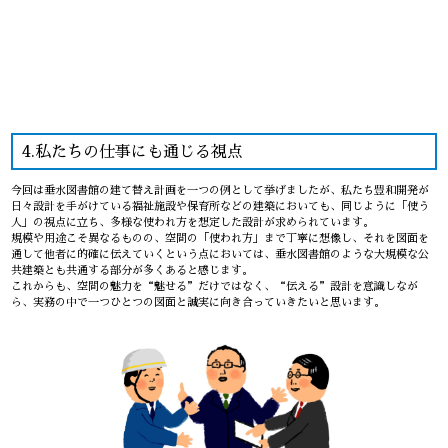
4.私たちの仕事にも通じる視点
今回は垂水図書館の建て替え計画を一つの例として挙げましたが、私たち豊和開発が
日々設計を手がけている福祉施設や保育所などの建築においても、同じように「使う
人」の視点に立ち、多様な使われ方を想定した設計が求められています。
規模や用途こそ異なるものの、空間の「使われ方」まで丁寧に想像し、それを図面を
通して他者に的確に伝えていくという点においては、垂水図書館のような大規模な公
共建築とも共通する部分が多くあると感じます。
これからも、空間の魅力を“魅せる”だけではなく、“伝える”設計を意識しなが
ら、実務の中で一つひとつの図面と誠実に向き合っていきたいと思います。