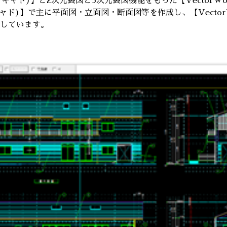
ューキャド)】と2次元製図と3次元製図機能をもった【Vector
キャド)】で主に平面図・立面図・断面図等を作成し、【Vecto
しています。