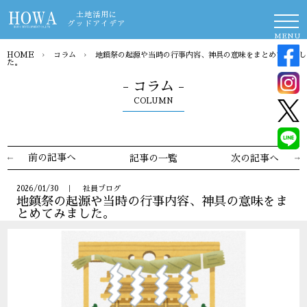
土地活用に
グッドアイデア
MENU
HOME
›
コラム
›
地鎮祭の起源や当時の行事内容、神具の意味をまとめてみまし
た。
- コラム -
COLUMN
前の記事へ
記事の一覧
次の記事へ
2026/01/30 ｜ 社員ブログ
地鎮祭の起源や当時の行事内容、神具の意味をま
とめてみました。