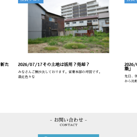
の新た
2026/07/17
その土地は活用？売却？
2026/
築」
みなさんご無沙汰しております。営業本部の坪田です。
先日、
最近色々な
から比
- お問い合わせ -
CONTACT