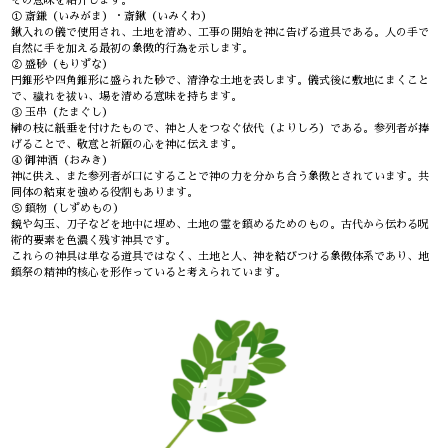
その意味を紹介します。
① 斎鎌（いみがま）・斎鍬（いみくわ）
鍬入れの儀で使用され、土地を清め、工事の開始を神に告げる道具である。人の手で
自然に手を加える最初の象徴的行為を示します。
② 盛砂（もりずな）
円錐形や四角錐形に盛られた砂で、清浄な土地を表します。儀式後に敷地にまくこと
で、穢れを祓い、場を清める意味を持ちます。
③ 玉串（たまぐし）
榊の枝に紙垂を付けたもので、神と人をつなぐ依代（よりしろ）である。参列者が捧
げることで、敬意と祈願の心を神に伝えます。
④ 御神酒（おみき）
神に供え、また参列者が口にすることで神の力を分かち合う象徴とされています。共
同体の結束を強める役割もあります。
⑤ 鎮物（しずめもの）
鏡や勾玉、刀子などを地中に埋め、土地の霊を鎮めるためのもの。古代から伝わる呪
術的要素を色濃く残す神具です。
これらの神具は単なる道具ではなく、土地と人、神を結びつける象徴体系であり、地
鎮祭の精神的核心を形作っていると考えられています。