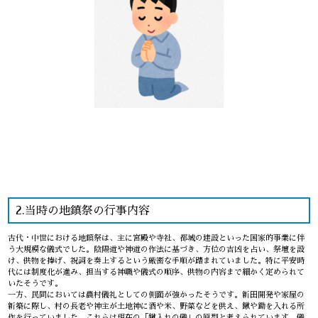
2.当時の地鎮祭の行事内容
古代・中世における地鎮祭は、主に宮殿や寺社、都城の建設といった国家的事業に伴
う大規模な儀式でした。陰陽道や神道の作法に基づき、方位の吉凶を占い、祭壇を設
け、供物を捧げ、祝詞を奏上するという厳密な手順が踏まれていました。特に平安時
代には制度化が進み、担当する神職や儀式の順序、供物の内容まで細かく定められて
いたそうです。
一方、民間においては農村儀礼としての側面が強かったそうです。新田開発や家屋の
新築に際し、村の長老や神主が土地神に酒や米、野菜などを供え、鍬や鋤を入れる所
作を行っていました。これらは現在の「鍬入れの儀」の原型と考えられています。儀