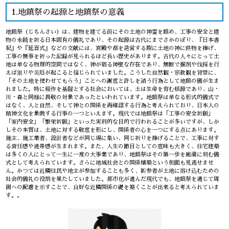
1.地鎮祭の起源と地鎮祭の意義
地鎮祭（じちんさい）は、建物を建てる前にその土地の神霊を鎮め、工事の安全と建
物の永続を祈る日本固有の儀礼であり、その起源は古代にまでさかのぼり、『日本書
紀』や『延喜式』などの文献には、宮殿や都を造営する際に土地の神に供物を捧げ、
工事の無事を祈った記録が見られるほど長い歴史があります。古代の人々にとって土
地は単なる物理的空間ではなく、神が宿る神聖な存在であり、無断で掘削や伐採を行
えば祟りや災厄が起こると信じられていました。こうした自然観・宗教観を背景に、
「その土地を使わせてもらう」ことへの謝意と許しを請う行為として地鎮の儀が生ま
れました。特に稲作を基盤とする社会においては、土は生命を育む根源であり、山・
川・森と同様に畏敬の対象であったといわれています。地鎮祭は単なる形式的儀式で
はなく、人と自然、そして神との関係を再確認する行為と考えられており、日本人の
精神文化を象徴する行事の一つといえます。現代では地鎮祭は「工事の安全祈願」
「家内安全」「繁栄祈願」といった実利的な目的で行われることが多いですが、しか
しその本質は、土地に対する敬意を形にし、関係者の心を一つにする点にあります。
施主、施工業者、設計者などが同じ場に集い、同じ祈りを捧げることで、工事に対す
る責任感や連帯感が生まれます。また、人生の節目としての意味も大きく、住宅建築
は多くの人にとって一生に一度の大事業であり、地鎮祭はその第一歩を厳粛に刻む儀
式として考えられています。さらに地域社会との関係構築という側面も見逃せませ
ん。かつては近隣住民や地主が参加することも多く、新参者が土地に溶け込むための
社会的儀礼の役割を果たしていました。都市化が進んだ現代でも、地鎮祭を通じて周
囲への配慮を示すことで、良好な近隣関係の礎を築くことが出来ると考えられていま
す。。