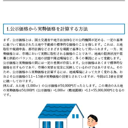
1.公示価格から実勢価格を計算する方法
まず、公示価格とは、国土交通省や地方自治体などの公的機関が定める、一定の基準
に基づいて算出された土地や不動産の標準的な価格のことを指します。これは、土地
取引や税務申告、都市計画などさまざまな場面で基準として用いられます。一方、実
勢価格とは、市場において実際に取引される価格のことであり、地域の経済状況や需
要と供給のバランス、土地の状態や周辺環境など、多くの要因によって変動します。
公示価格と実勢価格の間には一定の差異が存在します。公示価格はあくまで標準的な
価格を示すものであり、市場の実情を完全に反映しているわけではありません。その
ため、公示価格から実勢価格を計算するには、地域環境によって大きく変わる為、お
およそ公示価格の1.1～1.5倍が実勢価格の目安とされていますが、今回は1.1倍を目安
に統一しております。
例えば、A土地（1,000㎡）の公示価格が50,000円だったとします。この場合のA土地
の実勢価格は50,000円（公示価格）×1,000㎡（敷地面積）×1.1＝55,000,000円となるの
です。