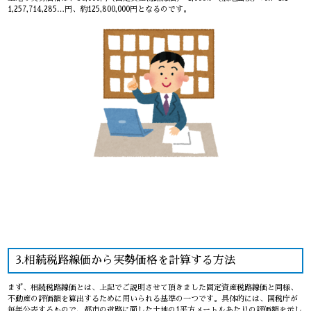
1,257,714,285…円、約125,800,000円となるのです。
3.相続税路線価から実勢価格を計算する方法
まず、相続税路線価とは、上記でご説明させて頂きました固定資産税路線価と同様、
不動産の評価額を算出するために用いられる基準の一つです。具体的には、国税庁が
毎年公表するもので、都市の道路に面した土地の1平方メートルあたりの評価額を示し