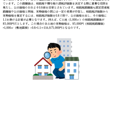
ています。この路線価は、相続税や贈与税の課税評価額を決定する際に重要な役割を
果たし、公示価格のおおよそ0.8倍を目安とされています。相続税路線価も固定資産税
路線価や公示価格と同様、実勢価格の間には一定の差異が存在し、相続税評価額から
実勢価格を推定するには、相続税評価額を0.8で割り、公示価格を出し、その価格に
1.1を掛ける計算が必要となります。例えば、C土地（1,000㎡）の相続税路線価が
85,000円だとします。この場合のＢ土地の実勢価格は、85,000円（相続税路線価）
×1,000㎡（敷地面積）÷0.8×1.1＝116,875,000円となるのです。