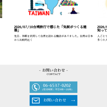
2026/07/10
台湾旅行で感じた「気候がつくる建
2026/
築」
知っ
先日、休暇を利用して台湾を訪れる機会がありました。台湾は日本
人ごと
から比較的近く
多くの
- お問い合わせ -
CONTACT
06-6537-0202
(受付時間：平日9時～18時)
お問い合わせ