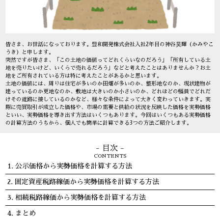
皆さま、お世話になっております。豊和開発株式会社入社2年目の神谷昊輝（かみやこ
うき）と申します。
突然ですが皆さま、「この土地の価値ってどれくらいなのだろう」「所有している土
地を売りたいけど、いくらで売れるだろう」などと考えたことはありませんか？お土
地をご所有されている方は特に考えたことがあるかと思います。
土地の価値には、周りは住宅が多いのか田畑が多いのか、整形地なのか、現状建物が
建っているのか更地なのか、敷地は大きいのか小さいのか、どれほどの幅員でどれだ
けその道路に接しているのかなど、様々な条件によって大きく変わっていきます。実
際に売買取引が成立した価格や、市場の需要と供給の状況を反映した価格を実勢価格
といい、実勢価格を導き出す方法はいくつもあります。今回はいくつもある実勢価格
の計算方法のうちから、個人でも簡単に計算できる3つの方法ご紹介します。
- 目次 -
CONTENTS
公示価格から実勢価格を計算する方法
固定資産税路線価から実勢価格を計算する方法
相続税路線価から実勢価格を計算する方法
まとめ