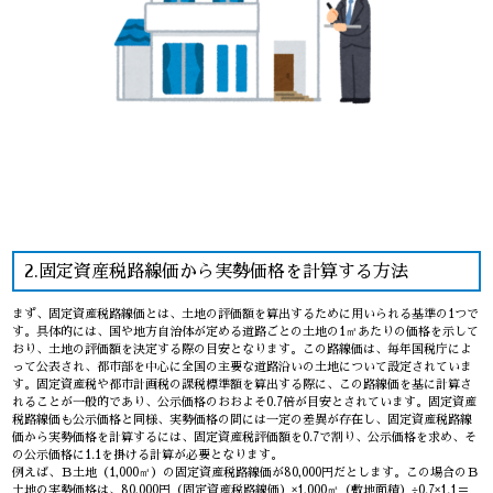
2.固定資産税路線価から実勢価格を計算する方法
まず、固定資産税路線価とは、土地の評価額を算出するために用いられる基準の1つで
す。具体的には、国や地方自治体が定める道路ごとの土地の1㎡あたりの価格を示して
おり、土地の評価額を決定する際の目安となります。この路線価は、毎年国税庁によ
って公表され、都市部を中心に全国の主要な道路沿いの土地について設定されていま
す。固定資産税や都市計画税の課税標準額を算出する際に、この路線価を基に計算さ
れることが一般的であり、公示価格のおおよそ0.7倍が目安とされています。固定資産
税路線価も公示価格と同様、実勢価格の間には一定の差異が存在し、固定資産税路線
価から実勢価格を計算するには、固定資産税評価額を0.7で割り、公示価格を求め、そ
の公示価格に1.1を掛ける計算が必要となります。
例えば、Ｂ土地（1,000㎡）の固定資産税路線価が80,000円だとします。この場合のＢ
土地の実勢価格は、80,000円（固定資産税路線価）×1,000㎡（敷地面積）÷0.7×1.1＝