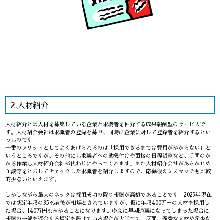
2.人材紹介
人材紹介とは人材を募集している企業と求職者を仲介する成果報酬型のサービスで
す。人材紹介会社は求職者の登録を募り、同時に企業に対して登録者を紹介するとい
うものです。
一番のメリットとしてよくあげられるのは「採用できるまでは費用がかからない」と
いうところですが、その他にも求職者への動機付けや面接の日程調整など、手間のか
かる作業も人材紹介会社が代わりにやってくれます。また人材紹介会社があらかじめ
面談等をとおしてチェックした求職者を紹介しますので、応募後のミスマッチも比較
的少ないといえます。
しかしながら最大のネックは採用成功の際の報酬が高額であることです。2025年現在
では想定年収の35％前後が相場とされていますが、仮に年収400万円の人材を採用し
た場合、140万円もかかることになります。ゆえに早期退職になってしまった場合に
報酬の一部を返金する規定を設けている場合が大半です。反面、優秀な人材や希少な