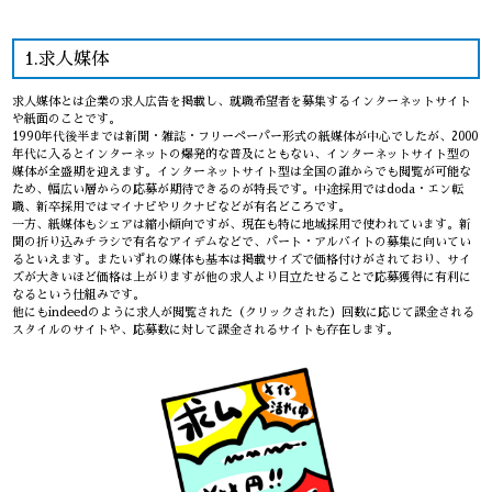
1.求人媒体
求人媒体とは企業の求人広告を掲載し、就職希望者を募集するインターネットサイト
や紙面のことです。
1990年代後半までは新聞・雑誌・フリーペーパー形式の紙媒体が中心でしたが、2000
年代に入るとインターネットの爆発的な普及にともない、インターネットサイト型の
媒体が全盛期を迎えます。インターネットサイト型は全国の誰からでも閲覧が可能な
ため、幅広い層からの応募が期待できるのが特長です。中途採用ではdoda・エン転
職、新卒採用ではマイナビやリクナビなどが有名どころです。
一方、紙媒体もシェアは縮小傾向ですが、現在も特に地域採用で使われています。新
聞の折り込みチラシで有名なアイデムなどで、パート・アルバイトの募集に向いてい
るといえます。またいずれの媒体も基本は掲載サイズで価格付けがされており、サイ
ズが大きいほど価格は上がりますが他の求人より目立たせることで応募獲得に有利に
なるという仕組みです。
他にもindeedのように求人が閲覧された（クリックされた）回数に応じて課金される
スタイルのサイトや、応募数に対して課金されるサイトも存在します。