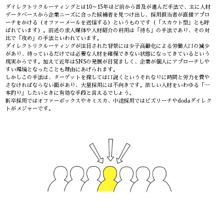
ダイレクトリクルーティングとは10～15年ほど前から普及が進んだ手法で、主に人材
データベースから企業ニーズに合った候補者を見つけ出し、採用担当者が直接アプロ
ーチをかける（オファーメールを送信する）というものです（「スカウト型」とも呼
ばれています）。前述の求人媒体や人材紹介の利用は「待ち」の手法であり、その対
比で「攻め」の手法といわれています。
ダイレクトリクルーティングが注目された背景には少子高齢化による労働人口の減少
があり、待っているだけでは必要な人材を確保できない状態になってきているという
現実からです。加えて近年はSNSの発展が目覚ましく、企業が個人にアプローチしや
すい環境となったことも理由にあげられます。
しかしこの手法は、ターゲットを探しては口説くというそれなりに時間と労力を費や
さなければならない面があり、大量採用には不向きです。欲しい人材をいわゆる「一
本釣り」したいときに有効な手段と言えるでしょう。
新卒採用ではオファーボックスやキミスカ、中途採用ではビズリーチやdodaダイレク
トがメジャーです。