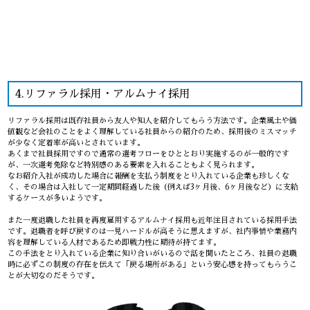
4.リファラル採用・アルムナイ採用
リファラル採用は既存社員から友人や知人を紹介してもらう方法です。企業風土や価
値観など会社のことをよく理解している社員からの紹介のため、採用後のミスマッチ
が少なく定着率が高いとされています。
あくまで社員採用ですので通常の選考フローをひととおり実施するのが一般的です
が、一次選考免除など特別感のある要素を入れることもよく見られます。
なお紹介入社が成功した場合に報酬を支払う制度をとり入れている企業も珍しくな
く、その場合は入社して一定期間経過した後（例えば3ヶ月後、6ヶ月後など）に支給
するケースが多いようです。
また一度退職した社員を再度雇用するアルムナイ採用も近年注目されている採用手法
です。退職者を呼び戻すのは一見ハードルが高そうに思えますが、社内事情や業務内
容を理解している人材であるため即戦力性に期待が持てます。
この手法をとり入れている企業に知り合いがいるので話を聞いたところ、社員の退職
時に必ずこの制度の存在を伝えて「戻る場所がある」という安心感を持ってもらうこ
とが大切なのだそうです。