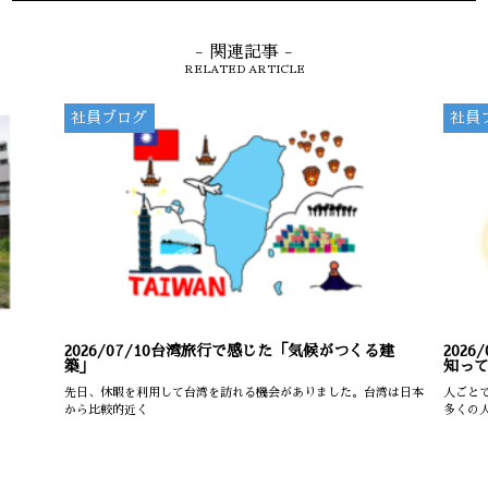
- 関連記事 -
RELATED ARTICLE
社員ブログ
社員
2026/07/10
台湾旅行で感じた「気候がつくる建
2026/
築」
知っ
先日、休暇を利用して台湾を訪れる機会がありました。台湾は日本
人ごと
から比較的近く
多くの