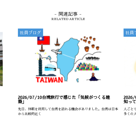
- 関連記事 -
RELATED ARTICLE
社員ブログ
社員
2026/07/10
台湾旅行で感じた「気候がつくる建
2026/
築」
知っ
先日、休暇を利用して台湾を訪れる機会がありました。台湾は日本
人ごと
から比較的近く
多くの