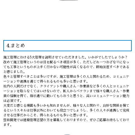
4.まとめ
施工管理における5大管理を説明させていただきました。いかがでしたでしょうか？
改めて施工管理というのは目を配るべき項目が多く、ただしどれ一つおざなりになっ
ても工事というものが上手く行かない可能性が高くなるので、終始注意すべきである
と感じました。
色々と管理すべきことは多いですが、施工管理は多くの人と関わるため、コミュニケ
ーションや連携を通じて得られるものも多いと思います。
社内の人間だけでなく、クライアントや職人さん・作業員など多くの人とコミュニケ
ーションを取らなくてはいけないので、新人からベテランまで様々な職人さん・作業
員の信頼を得て、指示通りに動いてもらおうと思うと、高いコミュニケーション能力
は必須です。
大変だと感じる場面も多いかも知れませんが、様々な人と関わり、良好な関係を保て
るというスキルは仕事以外においても役立つでしょうし、多くの人々が連携して完成
させる仕事だからこそ、得られるものも多いと思います。
豊和開発では建築管理志望の方を募集しておりますので、ぜひご応募お待ちしており
ます。