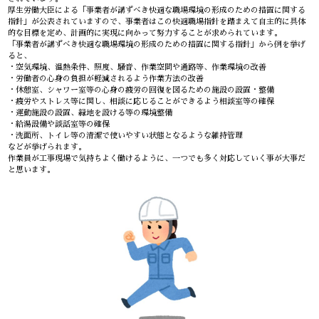
厚生労働大臣による「事業者が講ずべき快適な職場環境の形成のための措置に関する
指針」が公表されていますので、事業者はこの快適職場指針を踏まえて自主的に具体
的な目標を定め、計画的に実現に向かって努力することが求められています。
「事業者が講ずべき快適な職場環境の形成のための措置に関する指針」から例を挙げ
ると、
・空気環境、温熱条件、照度、騒音、作業空間や通路等、作業環境の改善
・労働者の心身の負担が軽減されるよう作業方法の改善
・休憩室、シャワー室等の心身の疲労の回復を図るための施設の設置・整備
・疲労やストレス等に関し、相談に応じることができるよう相談室等の確保
・運動施設の設置、緑地を設ける等の環境整備
・給湯設備や談話室等の確保
・洗面所、トイレ等の清潔で使いやすい状態となるような維持管理
などが挙げられます。
作業員が工事現場で気持ちよく働けるように、一つでも多く対応していく事が大事だ
と思います。