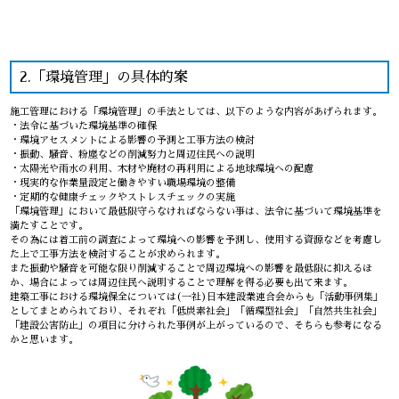
2.「環境管理」の具体的案
施工管理における「環境管理」の手法としては、以下のような内容があげられます。
・法令に基づいた環境基準の確保
・環境アセスメントによる影響の予測と工事方法の検討
・振動、騒音、粉塵などの削減努力と周辺住民への説明
・太陽光や雨水の利用、木材や廃材の再利用による地球環境への配慮
・現実的な作業量設定と働きやすい職場環境の整備
・定期的な健康チェックやストレスチェックの実施
「環境管理」において最低限守らなければならない事は、法令に基づいて環境基準を
満たすことです。
その為には着工前の調査によって環境への影響を予測し、使用する資源などを考慮し
た上で工事方法を検討することが求められます。
また振動や騒音を可能な限り削減することで周辺環境への影響を最低限に抑えるほ
か、場合によっては周辺住民へ説明することで理解を得る必要も出て来ます。
建築工事における環境保全については(一社)日本建設業連合会からも「活動事例集」
としてまとめられており、それぞれ「低炭素社会」「循環型社会」「自然共生社会」
「建設公害防止」の項目に分けられた事例が上がっているので、そちらも参考になる
かと思います。