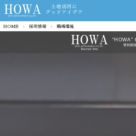
土地活用に
グッドアイデア
HOME
›
採用情報
›
職場環境
“HOWA” t
豊和開