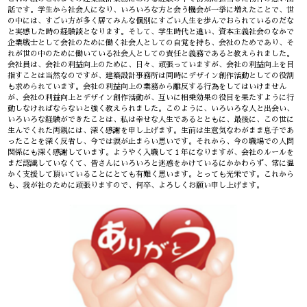
話です。学生から社会人になり、いろいろな方と会う機会が一挙に増えたことで、世
の中には、すごい方が多く居てみんな個別にすごい人生を歩んでおられているのだな
と実感した時の経験談となります。そして、学生時代と違い、資本主義社会のなかで
企業戦士として会社のために働く社会人としての自覚を持ち、会社のためであり、そ
れが世の中のために働いている社会人としての責任と義務であると教えられました。
会社員は、会社の利益向上のために、日々、頑張っていますが、会社の利益向上を目
指すことは当然なのですが、建築設計事務所は同時にデザイン創作活動としての役割
も求められています。会社の利益向上の業務から離反する行為をしてはいけません
が、会社の利益向上とデザイン創作活動が、互いに相乗効果の役目を果たすように行
動しなければならないと強く教えられました。このように、いろいろな人と出会い、
いろいろな経験ができたことは、私は幸せな人生であるとともに、最後に、この世に
生んでくれた両親には、深く感謝を申し上げます。生前は生意気なわがまま息子であ
ったことを深く反省し、今では涙が止まらい思いです。それから、今の職場での人間
関係にも深く感謝しています。ようやく入職して１年になりますが、会社のルールを
まだ認識していなくて、皆さんにいろいろと迷惑をかけているにかかわらず、常に温
かく支援して頂いていることにとても有難く思います。とっても光栄です。これから
も、我が社のために頑張りますので、何卒、よろしくお願い申し上げます。