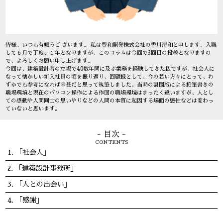
皆様、いつも有難うご ざいます。 私は豊和開発株式会社の香川清和と申します。入職
して６月で丁度、１年となりますが、このコラムは今回で3回目の投稿となりますの
で、よろしくお願い申し上げます。
今回は、建築設計者の立場で40数年間に及ぶ業務を経験してきた私ですが、社会人に
なって懐かしい新入社員の頃を振り返り、回顧録として、今の若い方々にとって、わ
ずかでも参考になれば幸甚だと思って執筆しました。当時の製図版による鉛筆書きの
職場環境と現在のパソコン操作による作図の職場環境はまったく違いますが、人とし
ての感動や人間同士の思いやりなどの人間の本質に起因する場面の感性などは変わっ
ていないと思います。
- 目次 -
CONTENTS
「社会人」
「建築設計事務所」
「人との出会い」
「感謝」