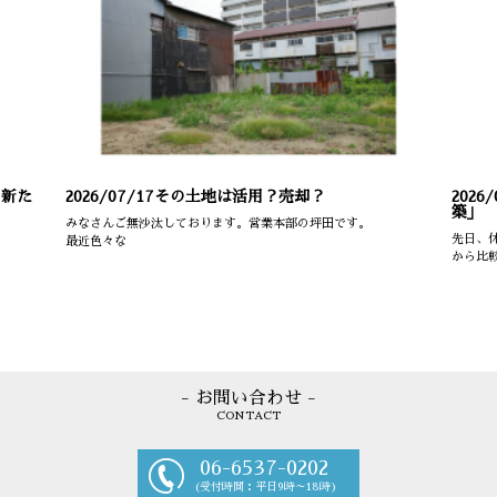
の新た
2026/07/17
その土地は活用？売却？
2026/
築」
みなさんご無沙汰しております。営業本部の坪田です。
先日、
最近色々な
から比
- お問い合わせ -
CONTACT
06-6537-0202
(受付時間：平日9時～18時)