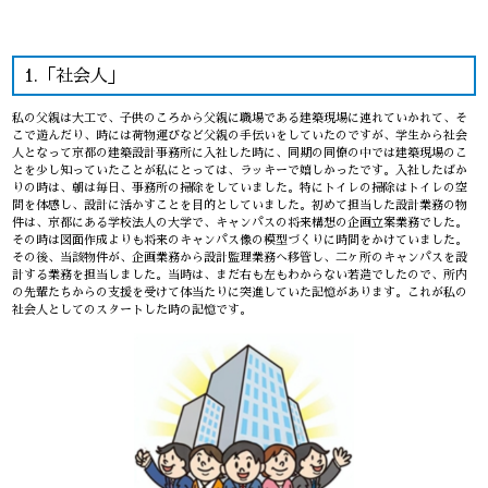
1.「社会人」
私の父親は大工で、子供のころから父親に職場である建築現場に連れていかれて、そ
こで遊んだり、時には荷物運びなど父親の手伝いをしていたのですが、学生から社会
人となって京都の建築設計事務所に入社した時に、同期の同僚の中では建築現場のこ
とを少し知っていたことが私にとっては、ラッキーで嬉しかったです。入社したばか
りの時は、朝は毎日、事務所の掃除をしていました。特にトイレの掃除はトイレの空
間を体感し、設計に活かすことを目的としていました。初めて担当した設計業務の物
件は、京都にある学校法人の大学で、キャンパスの将来構想の企画立案業務でした。
その時は図面作成よりも将来のキャンパス像の模型づくりに時間をかけていました。
その後、当該物件が、企画業務から設計監理業務へ移管し、二ヶ所のキャンパスを設
計する業務を担当しました。当時は、まだ右も左もわからない若造でしたので、所内
の先輩たちからの支援を受けて体当たりに突進していた記憶があります。これが私の
社会人としてのスタートした時の記憶です。