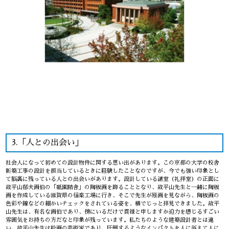
3.「人との出会い」
社会人になって初めての設計物件に関する思い出があります。この京都の大学の校舎
新築工事の設計を担当しているときに経験したことなのですが、今でも強い印象とし
て脳裏に残っている人との出会いがあります。設計している講堂（礼拝堂）の正面に
故平山郁夫画伯の「祇園精舎」の陶板画を飾ることとなり、故平山先生と一緒に陶板
画を作成している滋賀県の信楽工場に行き、そこで先生が原画を見ながら、陶板画の
色彩や線などの細かいチェックをされている姿を、横でじっと拝見できました。故平
山先生は、有名な画伯であり、傍にいるだけで貫禄と申しますか迫力を感じるすごい
雰囲気をお持ちの方だなと印象が残っています。私たちのような建築設計者とは違
い、故平山先生は絵画の芸術家であり、圧倒するようなインパクトを人に訴えて人に