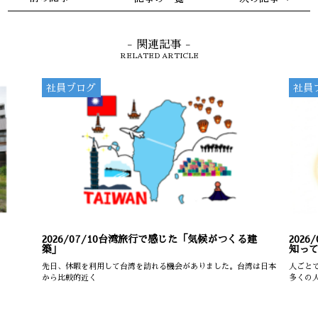
- 関連記事 -
RELATED ARTICLE
社員ブログ
社員
2026/07/10
台湾旅行で感じた「気候がつくる建
2026/
築」
知っ
先日、休暇を利用して台湾を訪れる機会がありました。台湾は日本
人ごと
から比較的近く
多くの