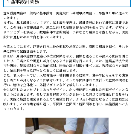
1.基本設計業務
意匠設計業務は一般的に基本設計→実施設計→確認申請業務→工事監理の順に進んで
いきます。
まずは、基本設計についてです。基本設計業務は、設計業務において非常に重要であ
り、この後行う実施設計や、施工に向けた基盤を作る役割を担っています。デザイン
やコンセプトを決定し、敷地条件や法的規制、予算などの要素を考慮しながら、実施
設計に進むための土台を作っていきます。
作業としてはまず、建築を行う土地の形状や地盤の状態、周囲の環境を調べ、それを
基に建物の配置計画をします。
例えば、周囲の建物や道路との位置関係を考え、視線を遮ることが出来る配置計画と
したり、日当たりや風通しが良くなるように計画を行います。また、建築基準法や都
市計画法、景観規制などの法的規制、建物の高さ制限や建ぺい率、容積率などを確認
し、法規制を守った建物となるように計画します。
また、老人ホームでは、入居者様が一番利用される居室や、食事や団らんをする食堂
を日当たりが良くなるように検討します。そして平面図作成と並行して立面の検討を
行い、建物を立体化し、外観デザインなどを検討していきます。
先に決定したコンセプトにあったデザイン、かつ機能的にも優れた外観デザインとな
るように計画します。そしてある程度プランが具体化した時点でお客様と打合せを行
い、実際に施設を運営される上での要望を伺い、より良い施設となるように計画に反
映します。この作業を繰り返し、平面図・立面図・断面図等を作り、実施設計へと入
っていきます。