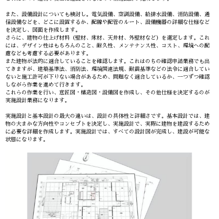
また、設備設計についても検討し。電気設備、空調設備、給排水設備、消防設備、通
信設備などを、どこに設置するか、配線や配管のルート、設備機器の詳細な仕様など
を決定し、図面を作成します。
さらに、建物の仕上げ材料（壁材、床材、天井材、外壁材など）を選定します。これ
には、デザイン性はもちろんのこと、耐久性、メンテナンス性、コスト、環境への配
慮なども考慮する必要があります。
また建物が法的に適合していることを確認します。これはのちの確認申請業務でも出
てきますが、建築基準法、消防法、環境関連法規、耐震基準などの法令に適合してい
ないと施工許可が下りない場合があるため、問題なく適合しているか、一つずつ確認
しながら作業を進めて行きます。
これらの作業を行い、意匠図・構造図・設備図を作成し、その他仕様を決定するのが
実施設計業務になります。
実施設計と基本設計の最大の違いは、設計の具体性と詳細さです。基本設計では、建
物の大まかな方向性やコンセプトを決定し、実施設計で、実際に建物を建設するため
に必要な詳細を作成します。実施設計では、すべての設計図が完成し、建設が可能な
状態になります。