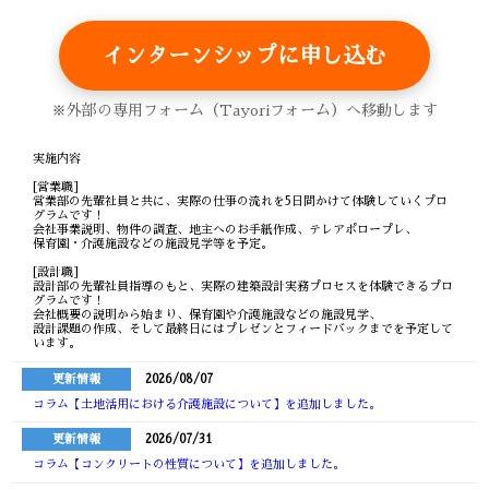
インターンシップに申し込む
※外部の専用フォーム（Tayoriフォーム）へ移動します
実施内容
[営業職]
営業部の先輩社員と共に、実際の仕事の流れを5日間かけて体験していくプロ
グラムです！
会社事業説明、物件の調査、地主へのお手紙作成、テレアポロープレ、
保育園・介護施設などの施設見学等を予定。
[設計職]
設計部の先輩社員指導のもと、実際の建築設計実務プロセスを体験できるプロ
グラムです！
会社概要の説明から始まり、保育園や介護施設などの施設見学、
設計課題の作成、そして最終日にはプレゼンとフィードバックまでを予定して
います。
更新情報
2026/08/07
コラム【土地活用における介護施設について】を追加しました。
更新情報
2026/07/31
コラム【コンクリートの性質について】を追加しました。