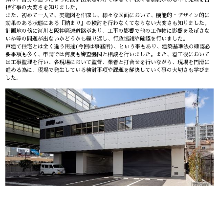
指す事の大変さを知りました。
また、初めて一人で、実施図を作成し、様々な図面において、機能的・デザイン的に
効果のある状態にある『納まり』の検討を行わなくてならない大変さも知りました。
計画地の傍に河川と阪神高速道路があり、工事の影響で他の工作物に影響を及ぼさな
いか等の問題が出ないかどうかも繰り返し、行政協議や確認を行いました。
戸建て住宅とは全く違う用途(今回は事務所)、という事もあり、建築基準法の確認必
要事項も多く、申請では何度も審査機関と相談を行いました。また、着工後において
は工事監理を行い、各現場において監督、業者と打合せを行いながら、現場を円滑に
進める為に、現場で発生している検討事項や課題を解決していく事の大切さも学びま
した。