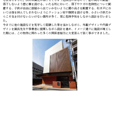
も苦労しました。例えば園児が落下してしまう危険性のあるので、窓の高さの配慮、
落下しないよう窓に柵を設ける、いたる所において、落下やケガの危険性について配
慮する、子供が自由に部屋から出ていかないように鍵の高さを配慮する、引き戸にお
いては指を挟んでしまわないようにクッション材や隙間を設ける等、小さい子供だか
らこそ気を付けないといけない箇所が多く、常に危険予知をしながら設計を行いまし
た。
今までに他の施設などを見学して経験した事を活かしながら、外観デザインや内装デ
ザインを園長先生や事業者に提案しながら設計を進め、イメージ通りに施設が竣工し
た際には、この物件に関わった多くの関係者様方に大変喜んで頂く事ができました。