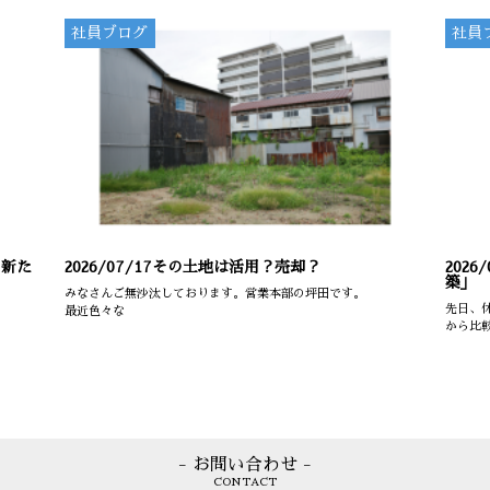
社員ブログ
社員
の新た
2026/07/17
その土地は活用？売却？
2026/
築」
みなさんご無沙汰しております。営業本部の坪田です。
先日、
最近色々な
から比
- お問い合わせ -
CONTACT