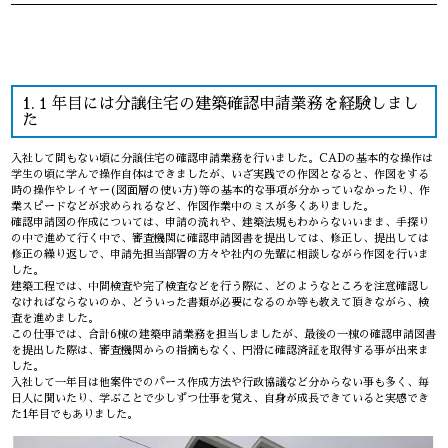
1.１年目には分譲住宅の建築確認申請業務を経験しまし
た
入社して間もない頃に分譲住宅の確認申請業務を行いました。CADの基本的な操作は
学生の頃に学んで操作自体はできましたが、いざ実践での作図となると、作図をする
時の操作やレイヤー(図面層の使い方)等の基本的な事項が分かっていなかったり、作
業スピードなどが求められるなど、作図作業中のミスが多くありました。
確認申請図の作成については、申請の流れや、建築法規もわからないいまま、手探り
の中で進めて行く中で、審査機関に確認申請図書を提出しては、修正し、提出しては
修正の繰り返しで、申請先担当部署の方々や社内の先輩に相談しながら作図を行いま
した。
建築工程では、中間検査や完了検査などを行う際に、どのようなところを注意確認し
なければならないのか、どういった書類が必要になるのか等も教えて頂きながら、検
査を進めました。
この仕事では、合計6棟の建築申請業務を担当しましたが、最後の一棟の確認申請図書
を提出した際は、審査機関からの指摘もなく、円滑に確認済証を取得する事が出来ま
した。
入社して一年目は他案件でのパース作成方法や行政協議など分からない事も多く、毎
日人に聞いたり、学ぶことで少しずつ仕事を覚え、自身が成長できていると実感でき
た1年目でもありました。