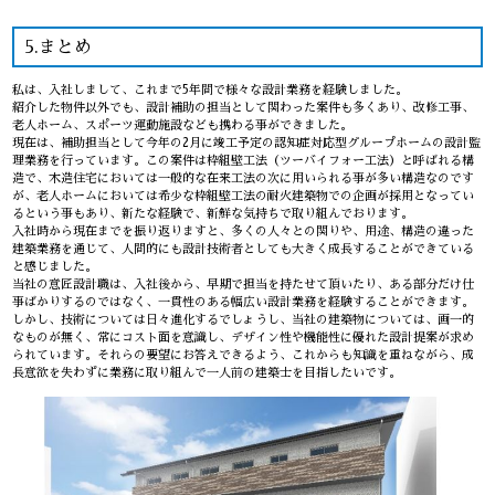
5.まとめ
私は、入社しまして、これまで5年間で様々な設計業務を経験しました。
紹介した物件以外でも、設計補助の担当として関わった案件も多くあり、改修工事、
老人ホーム、スポーツ運動施設なども携わる事ができました。
現在は、補助担当として今年の2月に竣工予定の認知症対応型グループホームの設計監
理業務を行っています。この案件は枠組壁工法（ツーバイフォー工法）と呼ばれる構
造で、木造住宅においては一般的な在来工法の次に用いられる事が多い構造なのです
が、老人ホームにおいては希少な枠組壁工法の耐火建築物での企画が採用となってい
るという事もあり、新たな経験で、新鮮な気持ちで取り組んでおります。
入社時から現在までを振り返りますと、多くの人々との関りや、用途、構造の違った
建築業務を通じて、人間的にも設計技術者としても大きく成長することができている
と感じました。
当社の意匠設計職は、入社後から、早期で担当を持たせて頂いたり、ある部分だけ仕
事ばかりするのではなく、一貫性のある幅広い設計業務を経験することができます。
しかし、技術については日々進化するでしょうし、当社の建築物については、画一的
なものが無く、常にコスト面を意識し、デザイン性や機能性に優れた設計提案が求め
られています。それらの要望にお答えできるよう、これからも知識を重ねながら、成
長意欲を失わずに業務に取り組んで一人前の建築士を目指したいです。