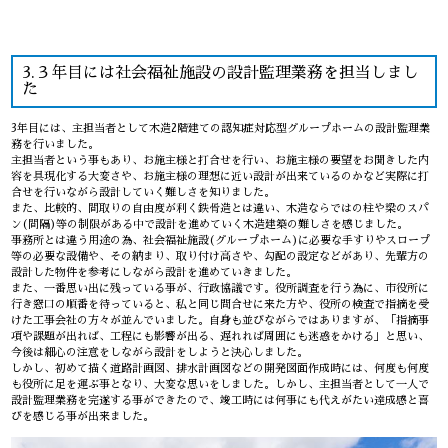
3.３年目には社会福祉施設の設計監理業務を担当しまし
た
3年目には、主担当者として木造2階建ての認知症対応型グループホームの設計監理業
務を行いました。
主担当者という事もあり、お施主様と打合せを行い、お施主様の要望をお聞きした内
容を具現化する大変さや、お施主様の理想に近い設計が出来ているのかなど実際に打
合せを行いながら設計していく難しさを知りました。
また、比較的、間取りの自由度が利く鉄骨造とは違い、木造ならではの柱や梁のスパ
ン(間隔)等の制限がある中で設計を進めていく木造建築の難しさを感じました。
事務所とは違う用途の為、社会福祉施設(グループホーム)に必要な手すりやスロープ
等の必要な設備や、その納まり、取り付け高さや、勾配の設定などがあり、先輩方の
設計した物件を参考にしながら設計を進めていきました。
また、一番思い出に残っている事が、行政協議です。役所調査を行う為に、市役所に
行き窓口の順番を待っていると、私と同じ問合せに来た方や、役所の検査で指摘を受
けた工事会社の方々が並んでいました。自身も並びながらではありますが、「指摘事
項や課題が出れば、工程にも影響が出る、遅れれば周囲にも迷惑をかける」と思い、
今後は細心の注意をしながら設計をしようと決心しました。
しかし、初めて描く道路計画図、排水計画図などの開発図面作成時には、何度も何度
も役所に足を運ぶ事となり、大変な思いをしました。しかし、主担当者として一人で
設計監理業務を完遂する事ができたので、竣工時には何事にも代えがたい達成感と喜
びを感じる事が出来ました。