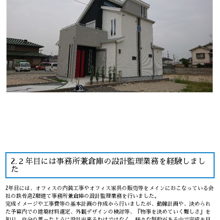
2.２年目には事務所兼倉庫の設計監理業務を経験しまし
た
2年目には、オフィスの内装工事やオフィス家具の販売等をメインにおこなっている会
社の鉄骨造2階建て事務所兼倉庫の設計監理業務を行いました。
完成イメージや工事費等の基本計画の作成から行いましたが、動線計画や、決められ
た予算内での建築材料選定、外観デザインの検討等、『物事を決めていく難しさ』を
知り、自分の思ったように設計出来るわけではなく、様々な制約がある中で完成を目