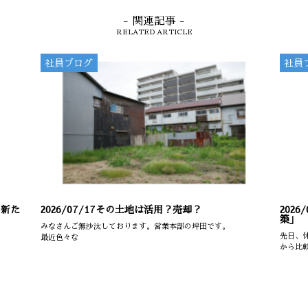
- 関連記事 -
RELATED ARTICLE
社員ブログ
社員
の新た
2026/07/17
その土地は活用？売却？
2026/
築」
みなさんご無沙汰しております。営業本部の坪田です。
先日、
最近色々な
から比