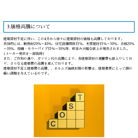
3.価格高騰について
建築資材不足に伴い、この4月から徐々に建築資材の価格も高騰しております。
具体的には、断熱材20％～40％、住宅設備関係15％、木質建材15％～30％、合板20％
～30％、雨樋・カラーパイプ15％～30％等、軒並み大幅な値上が発表されました。
(メーカー発表を一部抜粋)
また、ご存知の通り、ガソリン代の高騰により、各建築資材の運搬費も値上りしてお
り、さらなる建築費の高騰を産んでおります。
建築資材不足と建築費の高騰、、ホルムズ海峡封鎖の影響は、建築業界にとって頭の
痛い課題を与えているのです。