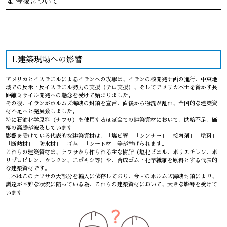
今後について
1.建築現場への影響
アメリカとイスラエルによるイランへの攻撃は、イランの核開発計画の進行、中東地
域での反米・反イスラエル勢力の支援（テロ支援）、そしてアメリカ本土を脅かす長
距離ミサイル開発への懸念を受けて始まりました。
その後、イランがホルムズ海峡の封鎖を宣言、直後から物流が乱れ、全国的な建築資
材不足へと発展致しました。
特に石油化学原料（ナフサ）を使用するほぼ全ての建築資材において、供給不足、価
格の高騰が波及しています。
影響を受けている代表的な建築資材は、「塩ビ管」「シンナー」「接着剤」「塗料」
「断熱材」「防水材」「ゴム」「シート材」等が挙げられます。
これらの建築資材は、ナフサから作られる主な樹脂（塩化ビニル、ポリエチレン、ポ
リプロピレン、ウレタン、エポキシ等）や、合成ゴム・化学繊維を原料とする代表的
な建築資材です。
日本はこのナフサの大部分を輸入に依存しており、今回のホルムズ海峡封鎖により、
調達が困難な状況に陥っている為、これらの建築資材において、大きな影響を受けて
います。