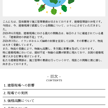
こんにちは、豊和開発で施工管理業務を任されております、建築管理部の沖見です。
今回は、今、建築現場で直面している問題について、コラムにさせていただきまし
た。
2026年6月現在、建築現場における最大の問題点は、毎日のように報道されている通
り、「建築資材の供給不足」です。
2026年3月に、イランがホルムズ海峡の封鎖を宣言して以降、その影響により、物流
は大きく変動しています。
また、物流の変動により、物価も高騰し、多方面に影響を及ぼしております。
特に建築現場においては、建材不足・物価の高騰が顕著に現れており、全国の建築現
場で大きな打撃を受けています。
私たち建築管理部は、施工管理の業務を行っていく中で、現在この問題と密に接し、
向き合っております。
- 目次 -
CONTENTS
建築現場への影響
現場での実例
価格高騰について