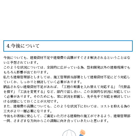
4.今後について
今後についても、建築資材不足や建築費の高騰がすぐさま解決されるということはな
いと予想されています。
このような状況については、全国的に広がっている為、豊和開発以外の建築現場でも
もちろん影響が出ております。
私たち建築管理部としましては、施工管理担当部署として建築資材不足にどう対応し
ていくか、しっかりと検討していく必要があります。
納品されない建築資材不足があれば、「工程の順番を入れ替えて対応する」「代替品
を探す」「工法を変更する」など、部内で話し合い、この全国的な状況に対応してい
く必要があります。そのためにも、常に状況を把握し、先手先手で対応を検討してい
ける状態にしておくことが大切です。
また、建築費の高騰についても、このような状況下においては、コストを抑える為の
工夫がより一層必要になります。
今後もお客様に安心して、ご満足いただける建築物の施工ができるよう、建築管理部
一同、さまざまな方向からこの課題に向き合っていきたいと思います。