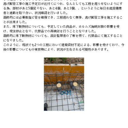
逃げ配管工事の施工予定日が近付くにつれ、なんとしても工程を遅らせないようにす
る為、部材があと5個足りない、あと4個、あと3個、、というように毎日水道設備業
者と連絡を取り合い、状況確認を行いました。
最終的には必要数塩ビ管を確保でき、工程遅れなく無事、逃げ配管工事を施工するこ
とが出来ました。
また、床下断熱材についても、予定していた商品が、ホルムズ海峡封鎖の影響を受
け、受注停止となり、代替品での再検討を行うこととなりました。
最終的に床下断熱材についても、設計監理者の了解を得て、代替品にて施工すること
になりました。
このように、現状でも2つの工程において建築資材不足による、影響を受けており、今
後の影響についても中東情勢により、状況が左右される可能性があります。