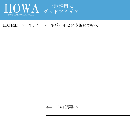
土地活用に
グッドアイデア
HOME
›
コラム
›
ネパールという国について
前の記事へ