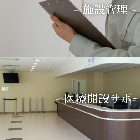
- 施設管理 -
- 医療開設サポ
-