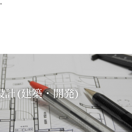
。
 設計(建築・開発)
-