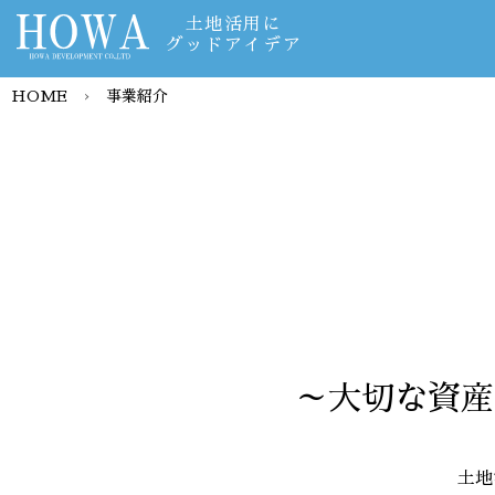
土地活用に
グッドアイデア
HOME
›
事業紹介
～大切な資産
土地