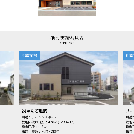
- 他の実績も見る -
OTHERS
介護施設
介護
24かんご難波
ノー
用途：ナーシングホーム
用途
敷地面積(坪数)：428㎡(129.47坪)
敷地面
延床面積：413㎡
延床面
構造・階数：木造・2階建
構造