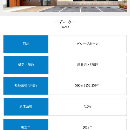
- データ -
DATA
用途
グループホーム
構造・階数
鉄骨造・3階建
敷地面積(坪数)
500㎡(151.25坪)
延床面積
710㎡
竣工年
2017年