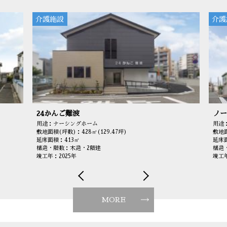
介護施設
介護
24かんご難波
ノー
用途：ナーシングホーム
用途
敷地面積(坪数)：428㎡(129.47坪)
敷地面
延床面積：413㎡
延床面
構造・階数：木造・2階建
構造
竣工年：2025年
竣工年
MORE