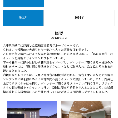
竣工年
2024年
- 概要 -
OVERVIEW
兵庫県尼崎市に建設した認知症高齢者グループホームです。
立地は、市役所前の大通りから一筋北へ入った閑静な住宅街です。
この往宅街に溶け込むような雰囲気の建物にしたいとの思いから、「都心の別荘」の
イメージを外観デザインコンセプトとしました。
昔から森の中に静かに佇む別荘の趣をイメージし、ヴィンテージ感のある木目調の外
壁材をベースに、石材調の外壁材をアクセントとして取り入れ、品と温もりのある外
観にまとめました。
内観のエントランスは、天井に電球色の聞接照明を配し、黄色く柔らかな光で外観コ
ンセプトの印象を損ねぬよう内部空間へ誘うイメージで設計しました。また、内装仕
上げのテクスチャにも拘り、ヴィンテージ感のあるフローリング柄の床や、ブリック
タイル調の壁紙をアクセントに使い、空間に歴史や時間を与えることにより、生活環
境が変わる入居者様の心に平静を持っていただけるよう配慮しデザインしました。