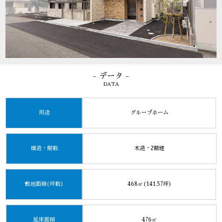
- データ -
DATA
用途
グループホーム
構造・階数
木造・2階建
敷地面積(坪数)
468㎡(141.57坪)
延床面積
476㎡