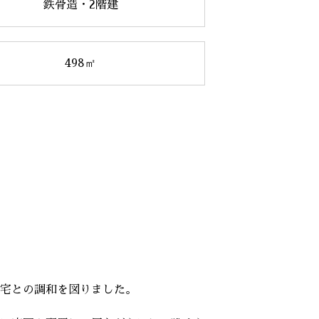
鉄骨造・2階建
498㎡
宅との調和を図りました。