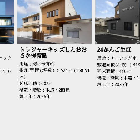
トレジャーキッズしんおお
24かんご生江
さか保育園
ニック
用途：ナーシングホ
用途：認可保育所
敷地面積(坪数)：318㎡
敷地面積(坪数)：524㎡(158.51
1.07
延床面積：410㎡
坪)
構造・階数：木造・2
延床面積：602㎡
竣工年：2025年
構造・階数：木造・2階建
竣工年：2026年