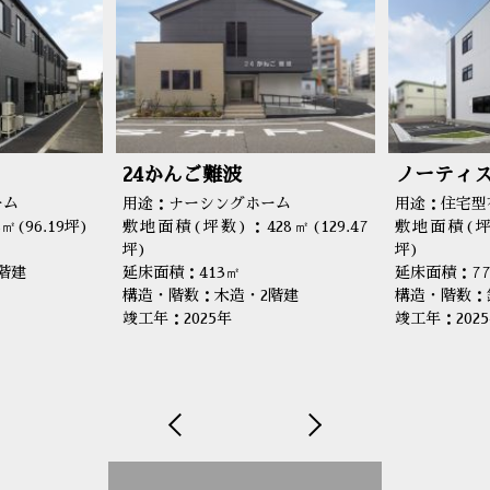
24かんご難波
ノーティ
ーム
用途：ナーシングホーム
用途：住宅型
(96.19坪)
敷地面積(坪数)：428㎡(129.47
敷地面積(坪数
坪)
坪)
階建
延床面積：413㎡
延床面積：77
構造・階数：木造・2階建
構造・階数：
竣工年：2025年
竣工年：202