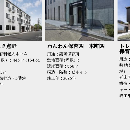
スタ点野
わんわん保育園 本町園
トレ
保育
有料老人ホーム
用途：認可保育所
用途
)：445㎡(134.61
敷地面積(坪数)：
敷地面
延床面積：866㎡
坪)
5㎡
構造・階数：ビルイン
延床面
鉄骨造・3階建
竣工年：2025年
構造
5年
ャー・
竣工年