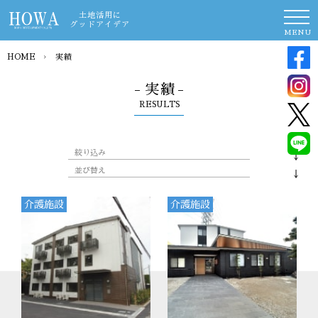
土地活用に
グッドアイデア
MENU
HOME
›
実績
- 実績 -
RESULTS
絞り込み
並び替え
介護施設
介護施設