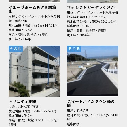
グループホームみさき瓢箪
フォレストガーデンくさか
山
用途：グループホーム+小規模多機
用途：グループホーム＋小規模多機
能型居宅介護+デイサービス
能型居宅介護
敷地面積(坪数)：800㎡(242.00坪)
敷地面積(坪数)：486㎡(147.01坪)
延床面積：900㎡
延床面積：772㎡
構造・階数：鉄骨造・3階建
構造・階数：鉄骨造・3階建
竣工年：2014年
竣工年：2014年
その他
その他
トリニティ柏里
スマートハイムタウン高の
原
用途：共同住宅(賃貸)
用途：宅地造成
敷地面積(坪数)：250㎡(75.62坪)
敷地面積(坪数)：17600㎡(5324.00
延床面積：540㎡
坪)
構造・階数：鉄筋コンクリート造・
延床面積：
4階建