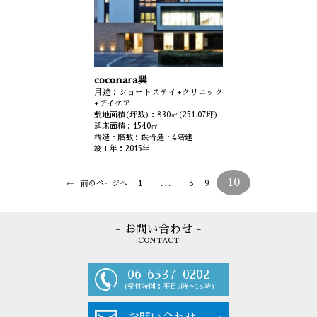
coconara巽
用途：ショートステイ+クリニック
+デイケア
敷地面積(坪数)：830㎡(251.07坪)
延床面積：1540㎡
構造・階数：鉄骨造・4階建
竣工年：2015年
…
10
前のページへ
1
8
9
- お問い合わせ -
CONTACT
06-6537-0202
(受付時間：平日9時～18時)