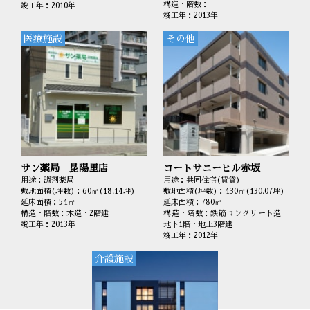
構造・階数：
竣工年：2010年
竣工年：2013年
医療施設
その他
サン薬局 昆陽里店
コートサニーヒル赤坂
用途：調剤薬局
用途：共同住宅(賃貸)
敷地面積(坪数)：60㎡(18.14坪)
敷地面積(坪数)：430㎡(130.07坪)
延床面積：54㎡
延床面積：780㎡
構造・階数：木造・2階建
構造・階数：鉄筋コンクリート造
竣工年：2013年
地下1階・地上3階建
竣工年：2012年
介護施設