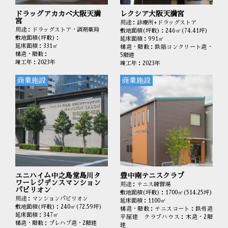
ドラッグアカカベ大阪天満
レクシア大阪天満宮
宮
用途：診療所+ドラッグストア
用途：ドラッグストア・調剤薬局
敷地面積(坪数)：246㎡(74.41坪)
敷地面積(坪数)：
延床面積：991㎡
延床面積：331㎡
構造・階数：鉄筋コンクリート造・
構造・階数：
5階建
竣工年：2023年
竣工年：2023年
商業施設
商業施設
ユニハイム中之島堂島川タ
豊中南テニスクラブ
ワーレジデンスマンション
用途：テニス練習場
パビリオン
敷地面積(坪数)：1700㎡(514.25坪)
用途：マンションパビリオン
延床面積：1100㎡
敷地面積(坪数)：240㎡(72.59坪)
構造・階数：テニスコート：鉄骨造
延床面積：347㎡
平屋建 クラブハウス：木造・2階
構造・階数：プレハブ造・2階建
建