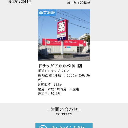
竣工年：2014年
竣工年：2018年
商業施設
ドラッグアカカベ中川店
用途：ドラッグストア
敷地面積(坪数)：1664㎡(503.36
坪)
延床面積：783㎡
構造・階数：鉄骨造・平屋建
竣工年：2016年
- お問い合わせ -
CONTACT
06-6537-0202