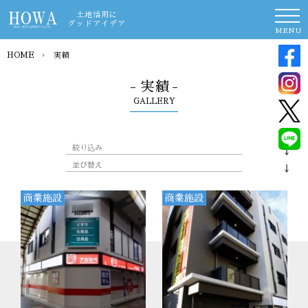
土地活用に
グッドアイデア
MENU
HOME
›
実績
- 実績 -
GALLERY
絞り込み
並び替え
商業施設
商業施設